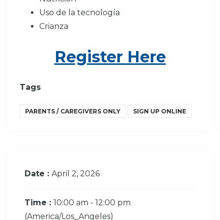
What
We Do
Uso de la tecnología
Crianza
Why We
Do It
Register Here
Take
Action
Tags
PARENTS / CAREGIVERS ONLY
SIGN UP ONLINE
About Us
News
& Guidance
Date :
April 2, 2026
For
Parents
Time :
10:00 am - 12:00 pm
(America/Los_Angeles)