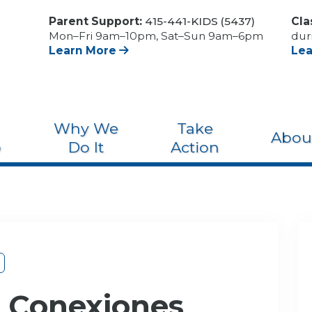
Parent Support:
415-441-KIDS (5437)
Cla
Mon–Fri 9am–10pm, Sat–Sun 9am–6pm
dur
Learn More
Le
Why We
Take
Abou
o
Do It
Action
 Conexiones