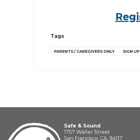
Regi
Tags
PARENTS / CAREGIVERS ONLY
SIGN UP
Safe & Sound
1757 Waller Street
San Francisco, CA, 94117