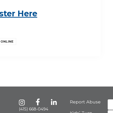
ster Here
 ONLINE
Report Abuse
(415) 668-0494
Kids’ Turn